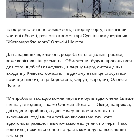
Електропостачання обмежують, в першу чергу, в північний
частині області, розповів в коментарі Суспільному керівник
"Житомиробленерго" Олексій Шекета.
Для аварійних відключень розробили спеціальні графіки,
каже керівник підприємства. Обмеження будуть проводитися
для того, щоб збалансувати, в першу чергу, систему, яка
входить у Київську область. На даному етапі це стосується
поки що півночі, а це Коростень, Овруч, Народичі, Олевськ,
Лугини.
"Ми зробили так, щоб кожна черга не була відключена більше
ніж на дві години, – каже Олексій Шекета. – Якщо, наприклад,
дві години пройшло, а диспетчер не дає команди на
включення, тоді ми самостійно включаємо тих, кого
відключили раніше, і відключаємо наступних по черзі. І так
воно йде, поки диспетчер не дасть команду на включення
всіх черг".