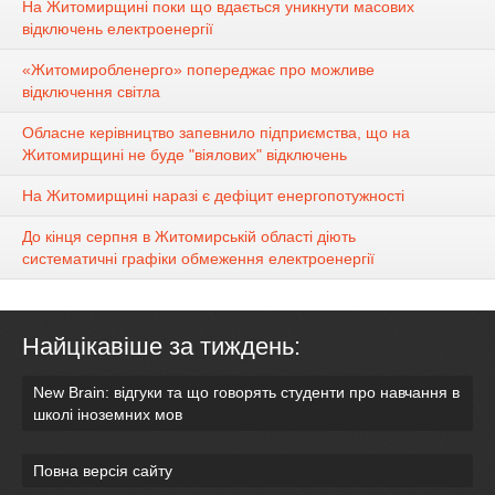
На Житомирщині поки що вдається уникнути масових
відключень електроенергії
«Житомиробленерго» попереджає про можливе
відключення світла
Обласне керівництво запевнило підприємства, що на
Житомирщині не буде "віялових" відключень
На Житомирщині наразі є дефіцит енергопотужності
До кінця серпня в Житомирській області діють
систематичні графіки обмеження електроенергії
Найцікавіше за тиждень:
New Brain: відгуки та що говорять студенти про навчання в
школі іноземних мов
Повна версія сайту