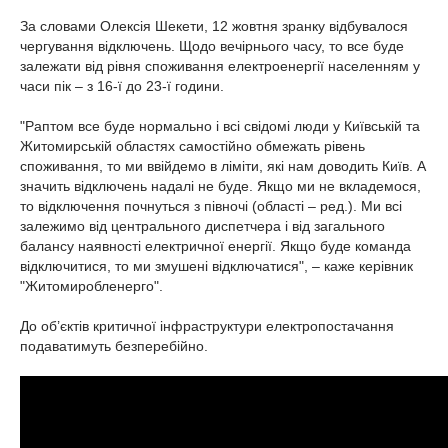
За словами Олексія Шекети, 12 жовтня зранку відбувалося
чергування відключень. Щодо вечірнього часу, то все буде
залежати від рівня споживання електроенергії населенням у
часи пік – з 16-ї до 23-ї години.
"Раптом все буде нормально і всі свідомі люди у Київській та
Житомирській областях самостійно обмежать рівень
споживання, то ми ввійдемо в ліміти, які нам доводить Київ. А
значить відключень надалі не буде. Якщо ми не вкладемося,
то відключення почнуться з півночі (області – ред.). Ми всі
залежимо від центрального диспетчера і від загального
балансу наявності електричної енергії. Якщо буде команда
відключитися, то ми змушені відключатися", – каже керівник
"Житомиробленерго".
До об’єктів критичної інфраструктури електропостачання
подаватимуть безперебійно.