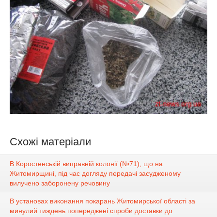
Схожі матеріали
В Коростенській виправній колонії (№71), що на
Житомирщині, під час догляду передачі засудженому
вилучено заборонену речовину
В установах виконання покарань Житомирської області за
минулий тиждень попереджені спроби доставки до