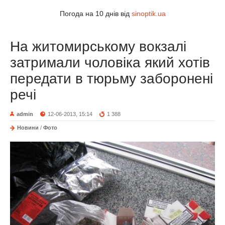
Погода на 10 днів від
sinoptik.ua
На житомирському вокзалі
затримали чоловіка який хотів
передати в тюрьму заборонені
речі
admin
12-06-2013, 15:14
1 388
Новини
/
Фото