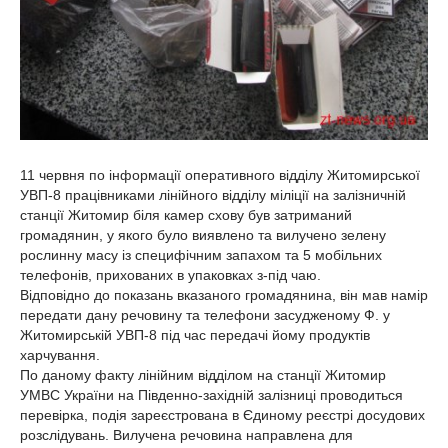
11 червня по інформації оперативного відділу Житомирської
УВП-8 працівниками лінійного відділу міліції на залізничній
станції Житомир біля камер схову був затриманий
громадянин, у якого було виявлено та вилучено зелену
рослинну масу із специфічним запахом та 5 мобільних
телефонів, прихованих в упаковках з-під чаю.
Відповідно до показань вказаного громадянина, він мав намір
передати дану речовину та телефони засудженому Ф. у
Житомирській УВП-8 під час передачі йому продуктів
харчування.
По даному факту лінійним відділом на станції Житомир
УМВС України на Південно-західній залізниці проводиться
перевірка, подія зареєстрована в Єдиному реєстрі досудових
розслідувань. Вилучена речовина направлена для