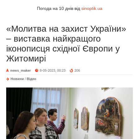
Погода на 10 днів від
sinoptik.ua
«Молитва на захист України»
– виставка найкращого
іконописця східної Європи у
Житомирі
news_maker
8-05-2023, 00:23
206
Новини
/
Відео