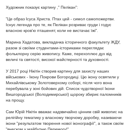
Художник показує картину ," Пелікан":
"Це образ Ісуса Христа. Птах цей - симол самопожертви.
Існує легенда про те, як Пелікан розриває груди і годує
власною кров'ю пташенят, коли не вистачає їжі".
Марина Хадатова, викладачка історичного факультету ЖДУ,
разом зі своїми студентами-істориками переглядає
фольклорну серію живопису. Каже, перехоплює дух від
величі та святості, високої майстерності та духовності.
У 2017 році Нікітін створив картину для захисту наших
військових - Ікону Покрови Богородиці. Цю ікону освятили у
Михайлівському Золотоверхому соборі, після чого вона
перебувала у зоні бойових дій. Список чудотворної Ікони
Вишгородської (Володимирської) щороку збириє паломників
на прощу.
Сам Юрій Нікітін вважає надзвичайно цінним свій живопис на
релігійну тематику у власному творчому доробку, називаючи
ікони "результатом творення нової іконографії", а також своїм
"внеском у майбутню Перемогу!"