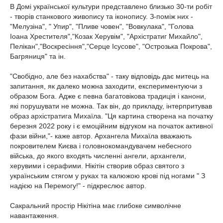
В Домі української культури представлено близько 30-ти робіт
- творів станкового живопису та іконопису. З-поміж них -
"Мелузіна", " Упир", "Пливе човен", "Вовкулака", "Голова
Іоана Хрестителя","Козак Херувім", "Aрхістратиг Михайло",
Пелікан","Воскресіння","Серце Ісусове", "Острозька Покрова",
Багряниця" та ін.
"Свобідно, але без нахабства" - таку відповідь дає митець на
запитання, як далеко можна заходити, експериментуючи з
образом Бога. Адже є певна багатовікова традиція і канони,
які порушувати не можна. Так він, до прикладу, інтерпритував
образ архістратига Михаїла. "Ця картина створена на початку
березня 2022 року і є емоційним відгуком на початок активної
фази війни,"- каже автор. Архангела Михаїла вважають
покровителем Києва і головнокомандувачем небесного
війська, до якого входять численні ангели, архангели,
херувими і серафими. Нікітін створив образ святого з
українським стягом у руках та калюжою крові під ногами " З
надією на Перемогу!" - підкреслює автор.
Сакральний простір Нікітіна має глибоке символічне
навантаження.