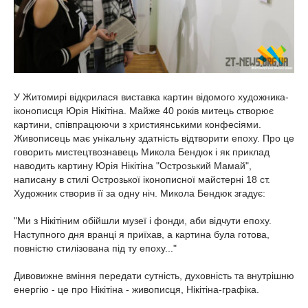
У Житомирі відкрилася виставка картин відомого художника-
іконописця Юрія Нікітіна. Майже 40 років митець створює
картини, співпрацюючи з християнськими конфесіями.
Живописець має унікальну здатність відтворити епоху. Про це
говорить мистецтвознавець Микола Бендюк і як приклад
наводить картину Юрія Нікітіна "Острозький Мамай",
написану в стилі Острозької іконописної майстерні 18 ст.
Художник створив її за одну ніч. Микола Бендюк згадує:
"Ми з Нікітіним обійшли музеї і фонди, аби відчути епоху.
Наступного дня вранці я приїхав, а картина була готова,
повністю стилізована під ту епоху..."
Дивовижне вміння передати сутність, духовність та внутрішню
енергію - це про Нікітіна - живописця, Нікітіна-графіка.