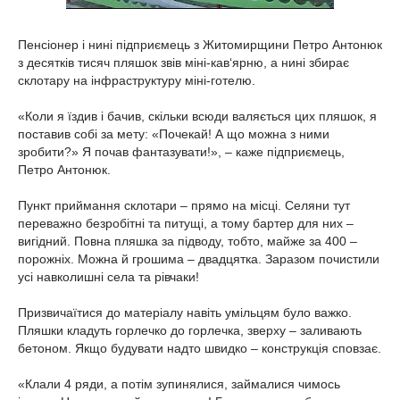
Пенсіонер і нині підприємець з Житомирщини Петро Антонюк
з десятків тисяч пляшок звів міні-кав‘ярню, а нині збирає
склотару на інфраструктуру міні-готелю.
«Коли я їздив і бачив, скільки всюди валяється цих пляшок, я
поставив собі за мету: «Почекай! А що можна з ними
зробити?» Я почав фантазувати!», – каже підприємець,
Петро Антонюк.
Пункт приймання склотари – прямо на місці. Селяни тут
переважно безробітні та питущі, а тому бартер для них –
вигідний. Повна пляшка за підводу, тобто, майже за 400 –
порожніх. Можна й грошима – двадцятка. Заразом почистили
усі навколишні села та рівчаки!
Призвичаїтися до матеріалу навіть умільцям було важко.
Пляшки кладуть горлечко до горлечка, зверху – заливають
бетоном. Якщо будувати надто швидко – конструкція сповзає.
«Клали 4 ряди, а потім зупинялися, займалися чимось