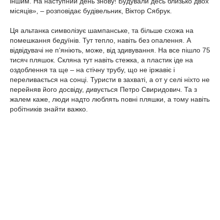
іншим. На наступний день знову! Будували десь близько двох
місяців», – розповідає будівельник, Віктор Сябрук.
Ця альтанка символізує шампанське, та більше схожа на
помешкання бедуїнів. Тут тепло, навіть без опалення. А
відвідувачі не п‘яніють, може, від здивування. На все пішло 75
тисяч пляшок. Скляна тут навіть стежка, а пластик іде на
оздоблення та ще – на стічну трубу, що не іржавіє і
переливається на сонці. Туристи в захваті, а от у селі ніхто не
перейняв його досвіду, дивується Петро Свиридович. Та з
жалем каже, люди надто люблять повні пляшки, а тому навіть
робітників знайти важко.