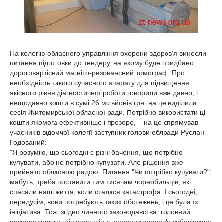
На колегію обласного управління охорони здоров'я винесли
питання підготовки до тендеру, на якому буде придбано
дороговартісний магніто-резонансний томограф. Про
необхідність такого сучасного апарату для підвищення
якісного рівня діагностичної роботи говорили вже давно, і
нещодавно кошти в сумі 26 мільйонів грн. на це виділила
сесія Житомирської обласної ради. Потрібно використати ці
кошти якомога ефективніше і прозоро, – на це спрямував
учасників відомчої колегії заступник голови облради Руслан
Годований:
"Я розумію, що сьогодні є різні бачення, що потрібно
купувати, або не потрібно купувати. Але рішення вже
прийнято обласною радою. Питання "Чи потрібно купувати?",
мабуть, треба поставити тим тисячам чорнобильців, які
спасали наші життя, коли сталася катастрофа. І сьогодні,
передусім, вони потребують таких обстежень, і це була їх
ініціатива. Тож, згідно чинного законодавства, головний
розпорядник коштів управління охорони здоров'я зобов'язано