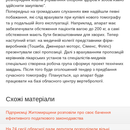
здійснити закупівлю".
Попередньо на громадських слуханнях вже надійшли певні
побажання, які слід врахувати при купівлі нового томографу
та у подальшій його експлуатації. Наприклад, апарат має
забезпечувати обстеження пацієнтів вагою до 200 кг, а самі
обстеження мають бути безкоштовними для хворих. Тепер
наступний етап: на медичній колегії представники фірм-
виробників (Тошиба, Дженерал моторс, Сіменс, Філіпс)
презентували свої пропозиції. Далі з врахуванням пропозицій
керівників лікарських установ та спеціалістів-медиків
спеціально створена робоча група сформує проект технічних
завдань. Після того буде оголошений тендер з придбання
сучасного томографу. Планується, що апарат буде
працювати на базі обласного центру вертебрології.
Схожі матеріали
Підприємці Житомирщини розповіли про своє бачення
ефективного податкового законодавства
На 24 сесії обласної ради депутати розподілили вільні