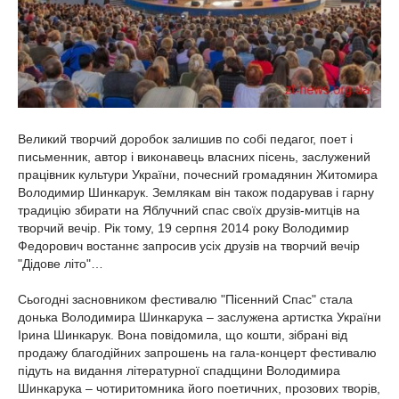
Великий творчий доробок залишив по собі педагог, поет і
письменник, автор і виконавець власних пісень, заслужений
працівник культури України, почесний громадянин Житомира
Володимир Шинкарук. Землякам він також подарував і гарну
традицію збирати на Яблучний спас своїх друзів-митців на
творчий вечір. Рік тому, 19 серпня 2014 року Володимир
Федорович востаннє запросив усіх друзів на творчий вечір
"Дідове літо"…
Сьогодні засновником фестивалю "Пісенний Спас" стала
донька Володимира Шинкарука – заслужена артистка України
Ірина Шинкарук. Вона повідомила, що кошти, зібрані від
продажу благодійних запрошень на гала-концерт фестивалю
підуть на видання літературної спадщини Володимира
Шинкарука – чотиритомника його поетичних, прозових творів,