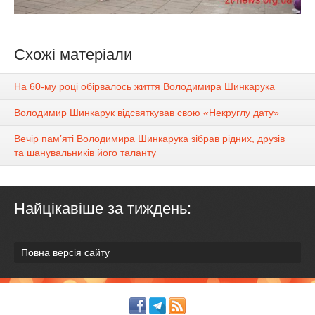
Схожі матеріали
На 60-му році обірвалось життя Володимира Шинкарука
Володимир Шинкарук відсвяткував свою «Некруглу дату»
Вечір пам’яті Володимира Шинкарука зібрав рідних, друзів
та шанувальників його таланту
Найцікавіше за тиждень:
Повна версія сайту