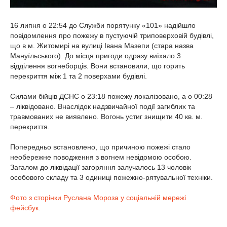
16 липня о 22:54 до Служби порятунку «101» надійшло
повідомлення про пожежу в пустуючій триповерховій будівлі,
що в м. Житомирі на вулиці Івана Мазепи (стара назва
Мануїльського). До місця пригоди одразу виїхало 3
відділення вогнеборців. Вони встановили, що горить
перекриття між 1 та 2 поверхами будівлі.
Силами бійців ДСНС о 23:18 пожежу локалізовано, а о 00:28
– ліквідовано. Внаслідок надзвичайної події загиблих та
травмованих не виявлено. Вогонь устиг знищити 40 кв. м.
перекриття.
Попередньо встановлено, що причиною пожежі стало
необережне поводження з вогнем невідомою особою.
Загалом до ліквідації загоряння залучалось 13 чоловік
особового складу та 3 одиниці пожежно-рятувальної техніки.
Фото з сторінки Руслана Мороза у соціальній мережі
фейсбук
.