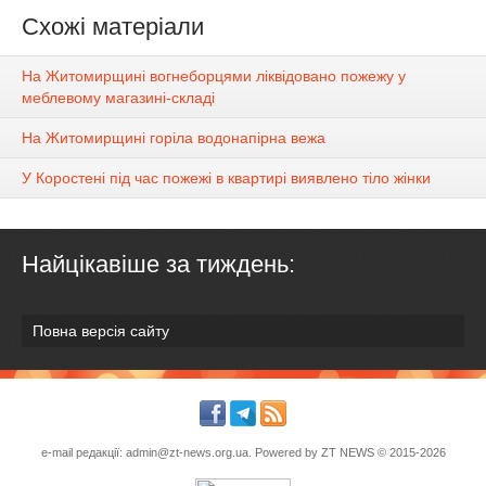
Схожі матеріали
На Житомирщині вогнеборцями ліквідовано пожежу у
меблевому магазині-складі
На Житомирщині горіла водонапірна вежа
У Коростені під час пожежі в квартирі виявлено тіло жінки
Найцікавіше за тиждень:
Повна версія сайту
e-mail редакції:
admin@zt-news.org.ua
. Powered by
ZT NEWS
© 2015-2026