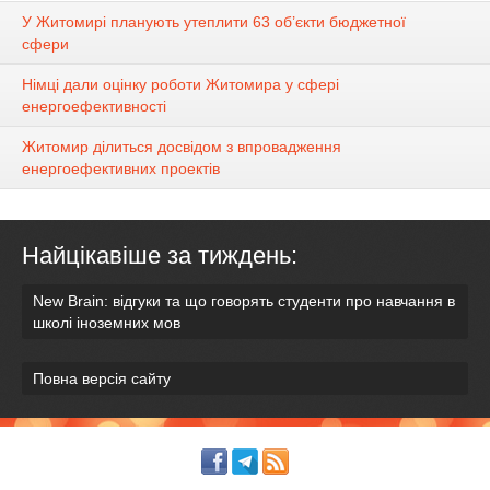
У Житомирі планують утеплити 63 об’єкти бюджетної
сфери
Німці дали оцінку роботи Житомира у сфері
енергоефективності
Житомир ділиться досвідом з впровадження
енергоефективних проектів
Найцікавіше за тиждень:
New Brain: відгуки та що говорять студенти про навчання в
школі іноземних мов
Повна версія сайту