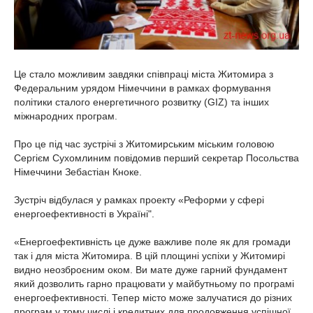
Це стало можливим завдяки співпраці міста Житомира з
Федеральним урядом Німеччини в рамках формування
політики сталого енергетичного розвитку (GIZ) та інших
міжнародних програм.
Про це під час зустрічі з Житомирським міським головою
Сергієм Сухомлиним повідомив перший секретар Посольства
Німеччини Зебастіан Кноке.
Зустріч відбулася у рамках проекту «Реформи у сфері
енергоефективності в Україні".
«Енергоефективність це дуже важливе поле як для громади
так і для міста Житомира. В цій площині успіхи у Житомирі
видно неозброєним оком. Ви мате дуже гарний фундамент
який дозволить гарно працювати у майбутньому по програмі
енергоефективності. Тепер місто може залучатися до різних
програм у тому числі і кредитних для продовження успішної