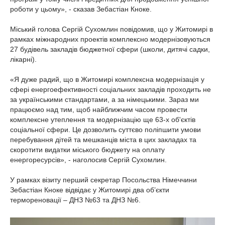
роботи у цьому», - сказав Зебастіан Кноке.
Міський голова Сергій Сухомлин повідомив, що у Житомирі в
рамках міжнародних проектів комплексно модернізовуються
27 будівель закладів бюджетної сфери (школи, дитячі садки,
лікарні).
«Я дуже радий, що в Житомирі комплексна модернізація у
сфері енергоефективності соціальних закладів проходить не
за українськими стандартами, а за німецькими. Зараз ми
працюємо над тим, щоб найближчим часом провести
комплексне утеплення та модернізацію ще 63-х об'єктів
соціальної сфери. Це дозволить суттєво поліпшити умови
перебування дітей та мешканців міста в цих закладах та
скоротити видатки міського бюджету на оплату
енергоресурсів», - наголосив Сергій Сухомлин.
У рамках візиту перший секретар Посольства Німеччини
Зебастіан Кноке відвідає у Житомирі два об’єкти
термореновації – ДНЗ №63 та ДНЗ №6.