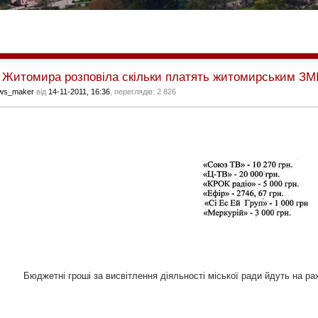
 Житомира розповіла скільки платять житомирським ЗМІ 
ws_maker
від
14-11-2011, 16:36
, переглядів: 2 826
Бюджетні гроші за висвітлення діяльності міської ради йдуть на ра