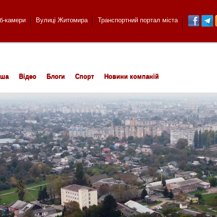
б-камери
Вулиці Житомира
Транспортний портал міста
іша
Відео
Блоги
Спорт
Новини компаній