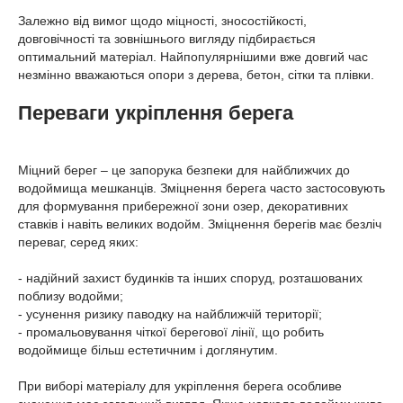
Залежно від вимог щодо міцності, зносостійкості,
довговічності та зовнішнього вигляду підбирається
оптимальний матеріал. Найпопулярнішими вже довгий час
незмінно вважаються опори з дерева, бетон, сітки та плівки.
Переваги укріплення берега
Міцний берег – це запорука безпеки для найближчих до
водоймища мешканців. Зміцнення берега часто застосовують
для формування прибережної зони озер, декоративних
ставків і навіть великих водойм. Зміцнення берегів має безліч
переваг, серед яких:
- надійний захист будинків та інших споруд, розташованих
поблизу водойми;
- усунення ризику паводку на найближчій території;
- промальовування чіткої берегової лінії, що робить
водоймище більш естетичним і доглянутим.
При виборі матеріалу для укріплення берега особливе