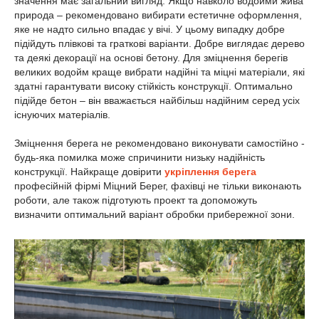
значення має загальний вигляд. Якщо навколо водойми жива
природа – рекомендовано вибирати естетичне оформлення,
яке не надто сильно впадає у вічі. У цьому випадку добре
підійдуть плівкові та граткові варіанти. Добре виглядає дерево
та деякі декорації на основі бетону. Для зміцнення берегів
великих водойм краще вибрати надійні та міцні матеріали, які
здатні гарантувати високу стійкість конструкції. Оптимально
підійде бетон – він вважається найбільш надійним серед усіх
існуючих матеріалів.
Зміцнення берега не рекомендовано виконувати самостійно -
будь-яка помилка може спричинити низьку надійність
конструкції. Найкраще довірити
укріплення берега
професійній фірмі Міцний Берег, фахівці не тільки виконають
роботи, але також підготують проект та допоможуть
визначити оптимальний варіант обробки прибережної зони.