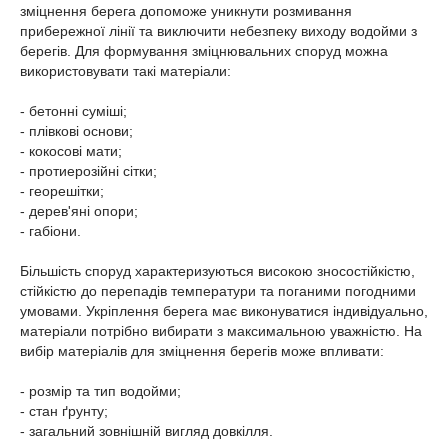
зміцнення берега допоможе уникнути розмивання
прибережної лінії та виключити небезпеку виходу водойми з
берегів. Для формування зміцнювальних споруд можна
використовувати такі матеріали:
- бетонні суміші;
- плівкові основи;
- кокосові мати;
- протиерозійні сітки;
- георешітки;
- дерев'яні опори;
- габіони.
Більшість споруд характеризуються високою зносостійкістю,
стійкістю до перепадів температури та поганими погодними
умовами. Укріплення берега має виконуватися індивідуально,
матеріали потрібно вибирати з максимальною уважністю. На
вибір матеріалів для зміцнення берегів може впливати:
- розмір та тип водойми;
- стан ґрунту;
- загальний зовнішній вигляд довкілля.