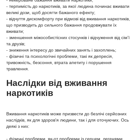
- некероване бажання вживати наркотики;
- терпимість до наркотиків, за якої людина починає вживати
великі дози, щоб досягти бажаного ефекту;
- відчуття дискомфорту при відмові від вживання наркотиків,
що призводить до сильного бажання продовжувати їх
вживати;
- зменшення міжособистісних стосунків і відчуження від сім'ї
та друзів;
- зниження інтересу до звичайних занять і захоплень;
- фізичні та психологічні проблеми, такі як депресія,
тривожність, безсоння, втрата апетиту і порушення
травлення.
Наслідки від вживання
наркотиків
Вживання наркотиків може призвести до безлічі серйозних
наслідків, як для здоров'я людини, так і для оточуючих. Ось
деякі з них:
- фізичні проблеми, як-от проблеми із серцем, легенями,