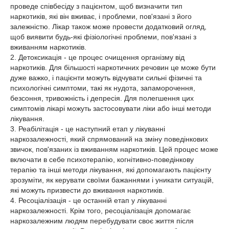
проведе співбесіду з пацієнтом, щоб визначити тип
наркотиків, які він вживає, і проблеми, пов'язані з його
залежністю. Лікар також може провести додатковий огляд,
щоб виявити будь-які фізіологічні проблеми, пов'язані з
вживанням наркотиків.
2. Детоксикація - це процес очищення організму від
наркотиків. Для більшості наркотичних речовин це може бути
дуже важко, і пацієнти можуть відчувати сильні фізичні та
психологічні симптоми, такі як нудота, запаморочення,
безсоння, тривожність і депресія. Для полегшення цих
симптомів лікарі можуть застосовувати ліки або інші методи
лікування.
3. Реабілітація - це наступний етап у лікуванні
наркозалежності, який спрямований на зміну поведінкових
звичок, пов'язаних із вживанням наркотиків. Цей процес може
включати в себе психотерапію, когнітивно-поведінкову
терапію та інші методи лікування, які допомагають пацієнту
зрозуміти, як керувати своїми бажаннями і уникати ситуацій,
які можуть призвести до вживання наркотиків.
4. Ресоціалізація - це останній етап у лікуванні
наркозалежності. Крім того, ресоціалізація допомагає
наркозалежним людям перебудувати своє життя після