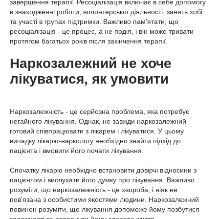
завершення терапії. Ресоціалізація включає в себе допомогу
в знаходженні роботи, волонтерської діяльності, занять хобі
та участі в групах підтримки. Важливо пам'ятати, що
ресоціалізація - це процес, а не подія, і він може тривати
протягом багатьох років після закінчення терапії.
Наркозалежний не хоче
лікуватися, як умовити
Наркозалежність - це серйозна проблема, яка потребує
негайного лікування. Однак, не завжди наркозалежний
готовий співпрацювати з лікарем і лікуватися. У цьому
випадку лікарю-наркологу необхідно знайти підхід до
пацієнта і вмовити його почати лікування.
Спочатку лікарю необхідно встановити довірчі відносини з
пацієнтом і вислухати його думку про лікування. Важливо
розуміти, що наркозалежність - це хвороба, і ніяк не
пов'язана з особистими якостями людини. Наркозалежний
повинен розуміти, що лікування допоможе йому позбутися