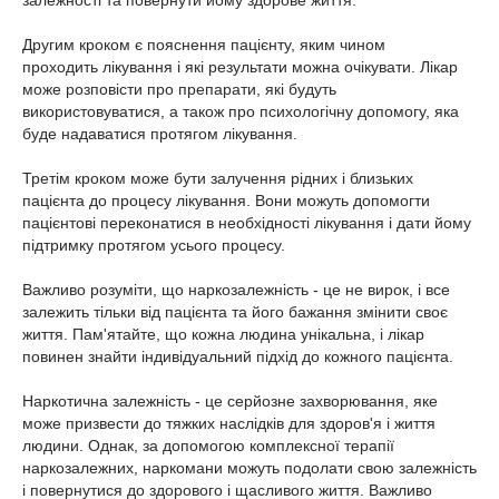
залежності та повернути йому здорове життя.
Другим кроком є пояснення пацієнту, яким чином
проходить лікування і які результати можна очікувати. Лікар
може розповісти про препарати, які будуть
використовуватися, а також про психологічну допомогу, яка
буде надаватися протягом лікування.
Третім кроком може бути залучення рідних і близьких
пацієнта до процесу лікування. Вони можуть допомогти
пацієнтові переконатися в необхідності лікування і дати йому
підтримку протягом усього процесу.
Важливо розуміти, що наркозалежність - це не вирок, і все
залежить тільки від пацієнта та його бажання змінити своє
життя. Пам'ятайте, що кожна людина унікальна, і лікар
повинен знайти індивідуальний підхід до кожного пацієнта.
Наркотична залежність - це серйозне захворювання, яке
може призвести до тяжких наслідків для здоров'я і життя
людини. Однак, за допомогою комплексної терапії
наркозалежних, наркомани можуть подолати свою залежність
і повернутися до здорового і щасливого життя. Важливо