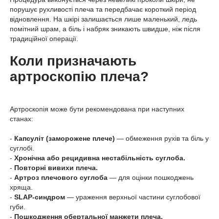
порушує рухливості плеча та передбачає короткий період
відновлення. На шкірі залишається лише маленький, ледь
помітний шрам, а біль і набряк зникають швидше, ніж після
традиційної операції.
Коли призначають
артроскопію плеча?
Артроскопія може бути рекомендована при наступних
станах:
-
Капсуліт (заморожене плече)
— обмеження рухів та біль у
суглобі.
-
Хронічна або рецидивна нестабільність суглоба.
-
Повторні вивихи плеча.
-
Артроз плечового суглоба
— для оцінки пошкоджень
хряща.
-
SLAP-синдром
— ураження верхньої частини суглобової
губи.
-
Пошкодження обертальної манжети плеча.