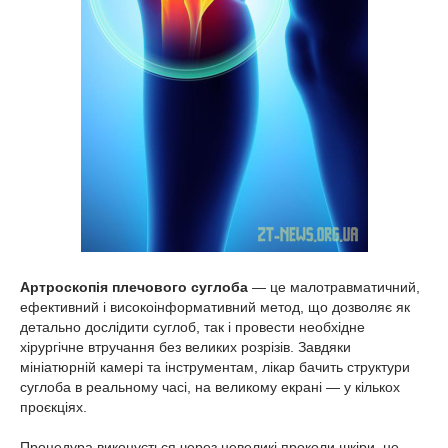
Артроскопія плечового суглоба
— це малотравматичний,
ефективний і високоінформативний метод, що дозволяє як
детально дослідити суглоб, так і провести необхідне
хірургічне втручання без великих розрізів. Завдяки
мініатюрній камері та інструментам, лікар бачить структури
суглоба в реальному часі, на великому екрані — у кількох
проєкціях.
Процедура виконується через невеликі проколи шкіри, не