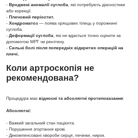
-
Вроджені аномалії суглоба
, які потребують діагностики
або корекції.
-
Плечовий періостит.
-
Хондроматоз
— поява хрящових тілець у порожнині
суглоба.
-
Деформації суглоба
, які не вдається точно оцінити за
допомогою МРТ чи рентгену.
-
Сильні болі після попередніх відкритих операцій на
плечі.
Коли артроскопія не
рекомендована?
Процедура має
відносні та абсолютні протипоказання
:
Абсолютні:
- Важкий загальний стан пацієнта.
- Порушення згортання крові.
- Декомпенсовані хвороби серця, печінки, нирок.