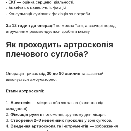
-
ЕКГ
— оцінка серцевої діяльності.
- Аналізи на наявність інфекцій.
- Консультації суміжних фахівців за потреби.
За 12 годин до операції
не можна їсти, а ввечері перед
втручанням рекомендується зробити клізму.
Як проходить артроскопія
плечового суглоба?
Операція триває
від 30 до 90 хвилин
та зазвичай
виконується амбулаторно.
Етапи артроскопії:
1.
Анестезія
— місцева або загальна (залежно від
складності).
2.
Фіксація руки
в положенні, зручному для лікаря.
3.
Створення 2–3 невеликих проколі
в у зоні суглоба.
4.
Введення артроскопа та інструментів
— зображення