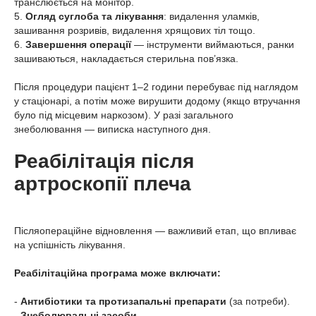
транслюється на монітор.
5.
Огляд суглоба та лікування
: видалення уламків,
зашивання розривів, видалення хрящових тіл тощо.
6.
Завершення операції
— інструменти виймаються, ранки
зашиваються, накладається стерильна пов’язка.
Після процедури пацієнт 1–2 години перебуває під наглядом
у стаціонарі, а потім може вирушити додому (якщо втручання
було під місцевим наркозом). У разі загального
знеболювання — виписка наступного дня.
Реабілітація після
артроскопії плеча
Післяопераційне відновлення — важливий етап, що впливає
на успішність лікування.
Реабілітаційна програма може включати:
-
Антибіотики та протизапальні препарати
(за потреби).
-
Знеболювальні засоби
.