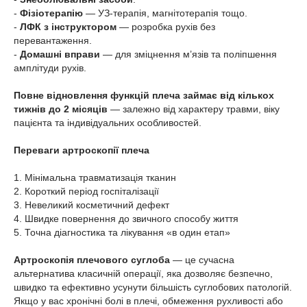
-
Фізіотерапію
— УЗ-терапія, магнітотерапія тощо.
-
ЛФК з інструктором
— розробка рухів без
перевантаження.
-
Домашні вправи
— для зміцнення м’язів та поліпшення
амплітуди рухів.
Повне відновлення функцій плеча займає від кількох
тижнів до 2 місяців
— залежно від характеру травми, віку
пацієнта та індивідуальних особливостей.
Переваги артроскопії плеча
1. Мінімальна травматизація тканин
2. Короткий період госпіталізації
3. Невеликий косметичний дефект
4. Швидке повернення до звичного способу життя
5. Точна діагностика та лікування «в один етап»
Артроскопія плечового суглоба
— це сучасна
альтернатива класичній операції, яка дозволяє безпечно,
швидко та ефективно усунути більшість суглобових патологій.
Якщо у вас хронічні болі в плечі, обмеження рухливості або