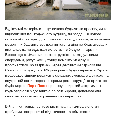
Будівельні матеріали — це основа будь-якого проєкту, чи то
відновлення пошкодженого будинку, чи зведення нового
гаража або ангара. Для приватного забудовника, який планує
ремонт чи будівництво, доступність та ціни на будматеріали
визначають, чи вдасться вкластися в бюджет і терміни.
Бізнес, що займається реконструкцією чи модульними
спорудами, рахує кожну тонну цементу чи аркуш
профнастилу, бо затримки через дефіцит чи стрибки цін
б'ють по прибутку. У 2026 році ринок будматеріалів в Україні
продовжує відновлюватися в складних умовах, з фокусом на
внутрішній попит через програми реконструкції та приватне
будівництво.
Парк Плюс
пропонує широкий асортимент
будматеріалів з доставкою по всій Україні, допомагаючи
клієнтам знайти якісні рішення без переплат.
Війна, яка триває, суттєво вплинула на галузь: логістичні
проблеми, енергетичні відключення та обмеження