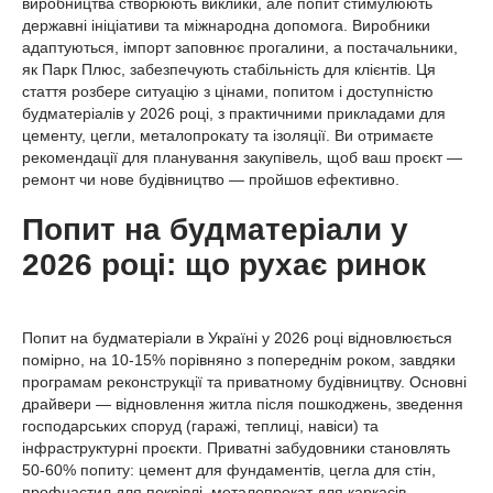
виробництва створюють виклики, але попит стимулюють
державні ініціативи та міжнародна допомога. Виробники
адаптуються, імпорт заповнює прогалини, а постачальники,
як Парк Плюс, забезпечують стабільність для клієнтів. Ця
стаття розбере ситуацію з цінами, попитом і доступністю
будматеріалів у 2026 році, з практичними прикладами для
цементу, цегли, металопрокату та ізоляції. Ви отримаєте
рекомендації для планування закупівель, щоб ваш проєкт —
ремонт чи нове будівництво — пройшов ефективно.
Попит на будматеріали у
2026 році: що рухає ринок
Попит на будматеріали в Україні у 2026 році відновлюється
помірно, на 10-15% порівняно з попереднім роком, завдяки
програмам реконструкції та приватному будівництву. Основні
драйвери — відновлення житла після пошкоджень, зведення
господарських споруд (гаражі, теплиці, навіси) та
інфраструктурні проєкти. Приватні забудовники становлять
50-60% попиту: цемент для фундаментів, цегла для стін,
профнастил для покрівлі, металопрокат для каркасів.