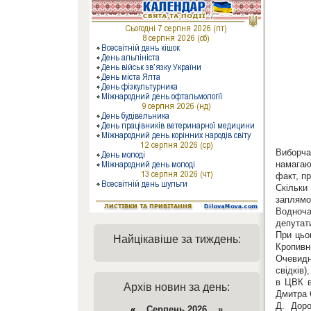
Виборча
намагаю
факт, пр
Скільки
заплямов
Водноча
депутати
При цьо
Найцікавіше за тиждень:
Кропивни
Очевидн
свідків)
в ЦВК в
Архів новин за день:
Дмитра 
Д. Доро
«
Серпень 2026 »