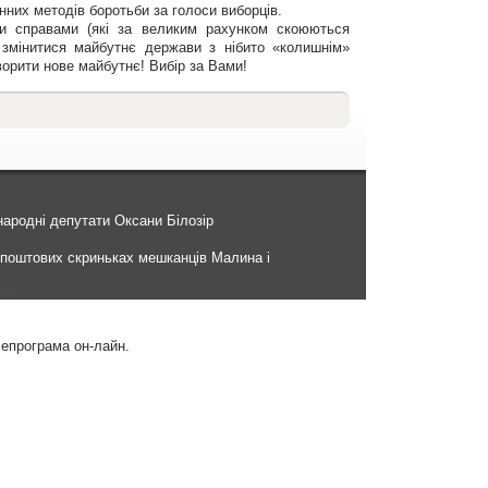
нних методів боротьби за голоси виборців.
ми справами (які за великим рахунком скоюються
 змінитися майбутнє держави з нібито «колишнім»
ворити нове майбутнє! Вибір за Вами!
ародні депутати Оксани Білозір
в поштових скриньках мешканців Малина і
лепрограма он-лайн.