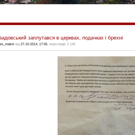
вадовський заплутався в церквах, подачках і брехні
ws_maker
від
27-10-2014, 17:06
, переглядів: 2 145