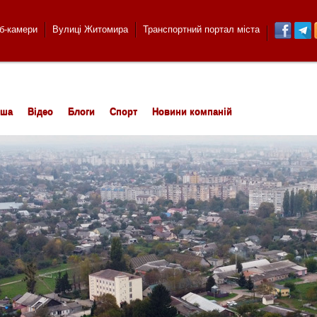
б-камери
Вулиці Житомира
Транспортний портал міста
іша
Відео
Блоги
Спорт
Новини компаній