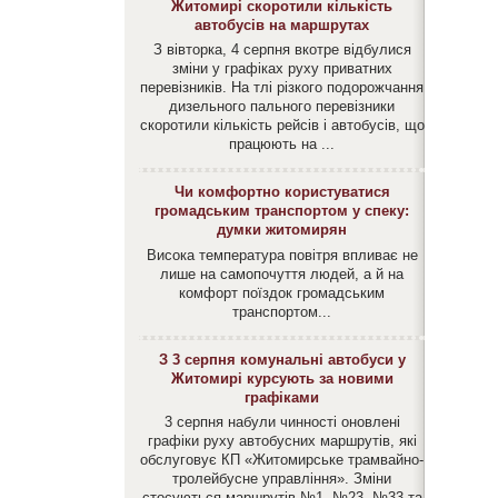
Житомирі скоротили кількість
автобусів на маршрутах
З вівторка, 4 серпня вкотре відбулися
зміни у графіках руху приватних
перевізників. На тлі різкого подорожчання
дизельного пального перевізники
скоротили кількість рейсів і автобусів, що
працюють на ...
Чи комфортно користуватися
громадським транспортом у спеку:
думки житомирян
Висока температура повітря впливає не
лише на самопочуття людей, а й на
комфорт поїздок громадським
транспортом...
З 3 серпня комунальні автобуси у
Житомирі курсують за новими
графіками
3 серпня набули чинності оновлені
графіки руху автобусних маршрутів, які
обслуговує КП «Житомирське трамвайно-
тролейбусне управління». Зміни
стосуються маршрутів №1, №23, №33 та