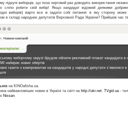
му підкупі виборців, що поза черговий раз доводить використання незако
о сліпо робити свій вибір! Якщо кандидат відомий деякими добри
одні виборів) варто все ж задати собі питання: в яку сторону може
лом в складі народних депутатів Верховної Ради України? Прийшов час т
ія:
Новини компаній
 матеріали:
ському виборчому окрузі брудом облили рекламний плакат кандидата в н
ЗМІ набирає нових обертів
овні газети з компроматом на кандидатів у народні депутати з`явилися 
шля
ьмів
на KINOafisha.ua.
ина найважливіших новин в Україні та світі на
http://ukr.net
.
TVgid.ua
- те
то
Nissan
.