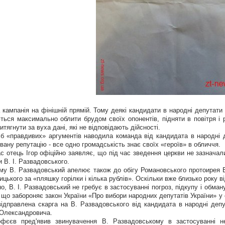
 кампанія на фінішній прямій. Тому деякі кандидати в народні депутати 
ться максимально облити брудом своїх опонентів, підняти в повітря і
итягнути за вуха дані, які не відповідають дійсності.
 б «правдивих» аргументів наводила команда від кандидата в народні 
ану репутацію - все одно громадськість знає своїх «героїв» в обличчя.
с отець Ігор офіційно заявляє, що під час зведення церкви не зазначал
 В. І. Развадовського.
му В. Развадовський апелює також до обігу Романовського протоирея В
цького за «пляшку горілки і кілька рублів». Оскільки вже близько року в
о, В. І. Развадовський не гребує в застосуванні погроз, підкупу і обма
, що забороняє закон України «Про вибори народних депутатів України» у 
ідправлена ​​скарга на В. Развадовського від кандидата в народні де
Олександровича.
фєєв пред'явив звинувачення В. Развадовському в застосуванні неп