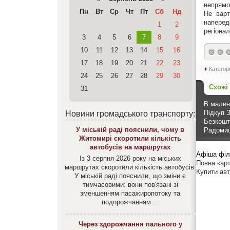
непрямо
Пн
Вт
Ср
Чт
Пт
Сб
Нд
Не варт
наперед
1
2
регіона
3
4
5
6
7
8
9
10
11
12
13
14
15
16
17
18
19
20
21
22
23
Категор
24
25
26
27
28
29
30
Схожі
31
В малин
Підкуп 
Новини громадського транспорту:
Безкошт
У міській раді пояснили, чому в
Радоми
Житомирі скоротили кількість
автобусів на маршрутах
Афіша філ
Із 3 серпня 2026 року на міських
Повна карт
маршрутах скоротили кількість автобусів.
Купити ав
У міській раді пояснили, що зміни є
тимчасовими: вони пов'язані зі
зменшенням пасажиропотоку та
подорожчанням ...
Через здорожчання пального у