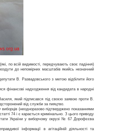
(які, по всій видимості, передчувають своє падіння)
 роздути до непомірних масштабів якийсь незначний
депутати В. Развадовського з метою відбілити його
ися фінансові надходження від кандидата в народні
асиля, який підписався під своєю заявою проти В.
ідсторонений від служби за пияцтво.
ну виборців (неодноразово підтверджено показаннями
статті 74 і є карається кримінально. З цього приводу
путати України у виборчому окрузі № 67 Дорофєєва
равдивої інформації в агітаційній діяльності та