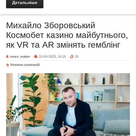
Детальніше
Михайло Зборовський
Космобет казино майбутнього,
як VR та AR змінять гемблінг
news_maker
10-04-2025, 14:16
18
Новини компаній