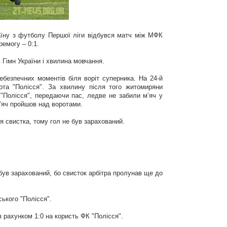
раїну з футболу Першої ліги відбувся матч між МФК
ремогу – 0:1.
Гімн України і хвилина мовчання.
безпечних моментів біля воріт суперника. На 24-й
ота "Полісся". За хвилину після того житомиряни
 "Полісся", передаючи пас, ледве не забили м’яч у
м’яч пройшов над воротами.
я свистка, тому гол не був зарахований.
е був зарахований, бо свисток арбітра пролунав ще до
ького "Полісся".
з рахунком 1:0 на користь ФК "Полісся".