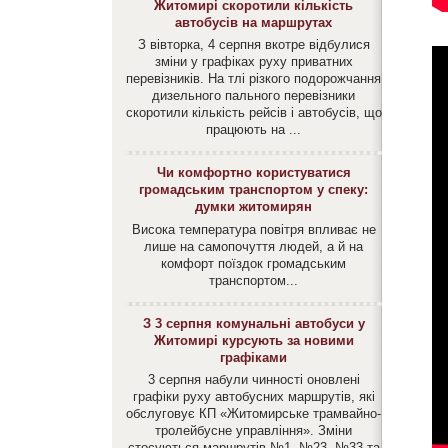
Житомирі скоротили кількість
автобусів на маршрутах
З вівторка, 4 серпня вкотре відбулися
зміни у графіках руху приватних
перевізників. На тлі різкого подорожчання
дизельного пального перевізники
скоротили кількість рейсів і автобусів, що
працюють на ...
Чи комфортно користуватися
громадським транспортом у спеку:
думки житомирян
Висока температура повітря впливає не
лише на самопочуття людей, а й на
комфорт поїздок громадським
транспортом...
З 3 серпня комунальні автобуси у
Житомирі курсують за новими
графіками
3 серпня набули чинності оновлені
графіки руху автобусних маршрутів, які
обслуговує КП «Житомирське трамвайно-
тролейбусне управління». Зміни
стосуються маршрутів №1, №23, №33 та