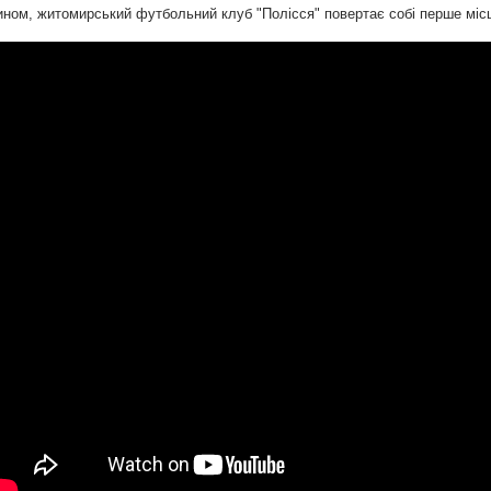
ином, житомирський футбольний клуб "Полісся" повертає собі перше місце