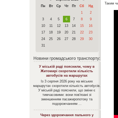
Таким ч
Пн
Вт
Ср
Чт
Пт
Сб
Нд
1
2
3
4
5
6
7
8
9
10
11
12
13
14
15
16
17
18
19
20
21
22
23
24
25
26
27
28
29
30
31
Новини громадського транспорту:
У міській раді пояснили, чому в
Житомирі скоротили кількість
автобусів на маршрутах
Із 3 серпня 2026 року на міських
маршрутах скоротили кількість автобусів.
У міській раді пояснили, що зміни є
тимчасовими: вони пов'язані зі
зменшенням пасажиропотоку та
подорожчанням ...
Через здорожчання пального у