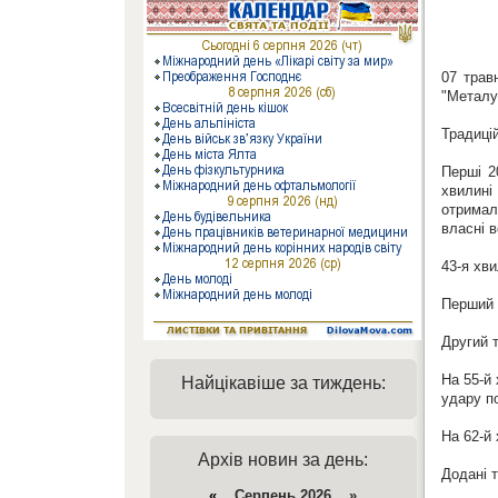
07 трав
"Металу
Традиці
Перші 2
хвилині
отримал
власні 
43-я хви
Перший т
Другий 
На 55-й 
Найцікавіше за тиждень:
удару п
На 62-й
Архів новин за день:
Додані т
«
Серпень 2026 »