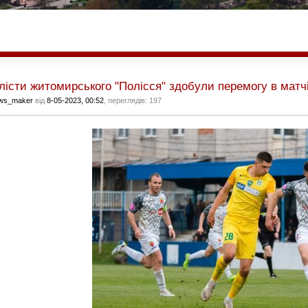
істи житомирського "Полісся" здобули перемогу в матчі
ws_maker
від
8-05-2023, 00:52
, переглядів: 197