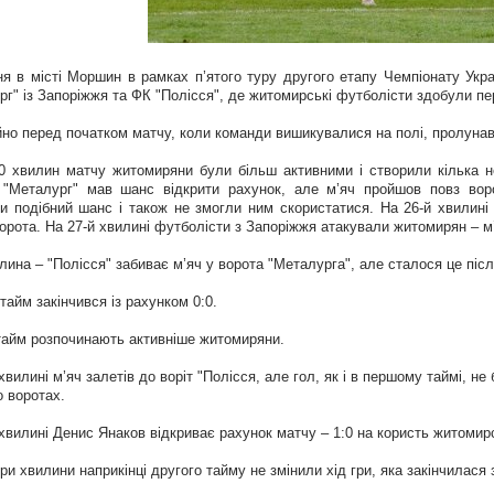
ня в місті Моршин в рамках п’ятого туру другого етапу Чемпіонату Ук
рг" із Запоріжжя та ФК "Полісся", де житомирські футболісти здобули пе
йно перед початком матчу, коли команди вишикувалися на полі, пролунав 
0 хвилин матчу житомиряни були більш активними і створили кілька не
 "Металург" мав шанс відкрити рахунок, але м’яч пройшов повз вор
и подібний шанс і також не змогли ним скористатися. На 26-й хвилині
ворота. На 27-й хвилині футболісти з Запоріжжя атакували житомирян – 
лина – "Полісся" забиває м’яч у ворота "Металурга", але сталося це післ
айм закінчився із рахунком 0:0.
тайм розпочинають активніше житомиряни.
хвилині м’яч залетів до воріт "Полісся, але гол, як і в першому таймі, н
о воротах.
 хвилині Денис Янаков відкриває рахунок матчу – 1:0 на користь житомирс
ри хвилини наприкінці другого тайму не змінили хід гри, яка закінчилася 