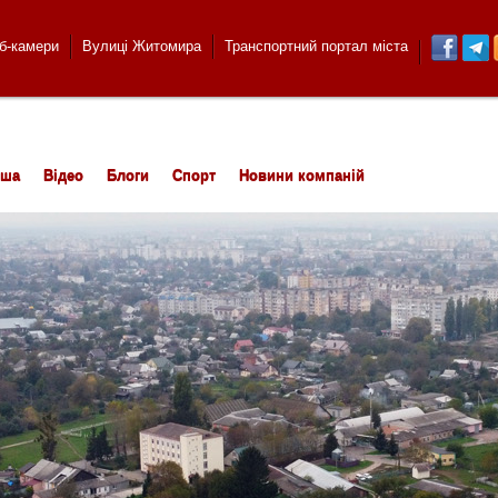
б-камери
Вулиці Житомира
Транспортний портал міста
іша
Відео
Блоги
Спорт
Новини компаній