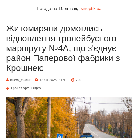
Погода на 10 днів від
sinoptik.ua
Житомиряни домоглись
відновлення тролейбусного
маршруту №4А, що з'єднує
район Паперової фабрики з
Крошнею
news_maker
12-05-2023, 21:41
709
Транспорт
/
Відео