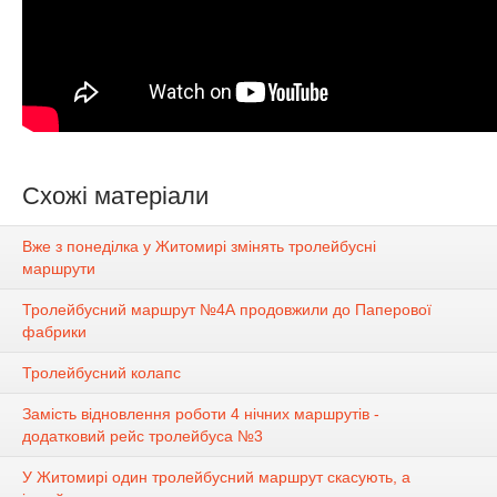
Схожі матеріали
Вже з понеділка у Житомирі змінять тролейбусні
маршрути
Тролейбусний маршрут №4А продовжили до Паперової
фабрики
Тролейбусний колапс
Замість відновлення роботи 4 нічних маршрутів -
додатковий рейс тролейбуса №3
У Житомирі один тролейбусний маршрут скасують, а