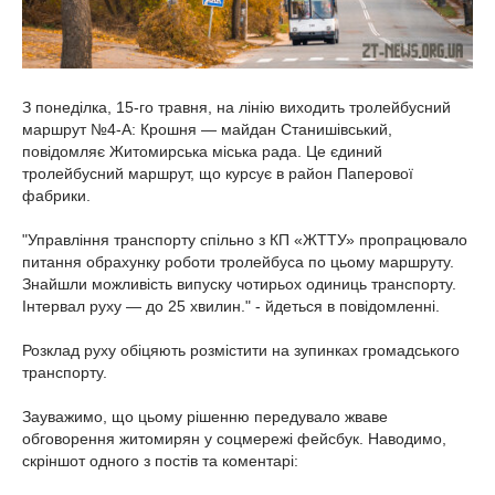
З понеділка, 15-го травня, на лінію виходить тролейбусний
маршрут №4-А: Крошня — майдан Станишівський,
повідомляє Житомирська міська рада. Це єдиний
тролейбусний маршрут, що курсує в район Паперової
фабрики.
"Управління транспорту спільно з КП «ЖТТУ» пропрацювало
питання обрахунку роботи тролейбуса по цьому маршруту.
Знайшли можливість випуску чотирьох одиниць транспорту.
Інтервал руху — до 25 хвилин." - йдеться в повідомленні.
Розклад руху обіцяють розмістити на зупинках громадського
транспорту.
Зауважимо, що цьому рішенню передувало жваве
обговорення житомирян у соцмережі фейсбук. Наводимо,
скріншот одного з постів та коментарі: