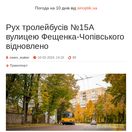
Погода на 10 днів від
sinoptik.ua
Рух тролейбусів №15А
вулицею Фещенка-Чопівського
відновлено
news_maker
10-02-2024, 14:16
89
Транспорт