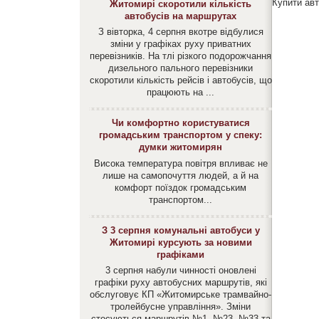
Купити ав
Житомирі скоротили кількість
автобусів на маршрутах
З вівторка, 4 серпня вкотре відбулися
зміни у графіках руху приватних
перевізників. На тлі різкого подорожчання
дизельного пального перевізники
скоротили кількість рейсів і автобусів, що
працюють на ...
Чи комфортно користуватися
громадським транспортом у спеку:
думки житомирян
Висока температура повітря впливає не
лише на самопочуття людей, а й на
комфорт поїздок громадським
транспортом...
З 3 серпня комунальні автобуси у
Житомирі курсують за новими
графіками
3 серпня набули чинності оновлені
графіки руху автобусних маршрутів, які
обслуговує КП «Житомирське трамвайно-
тролейбусне управління». Зміни
стосуються маршрутів №1, №23, №33 та