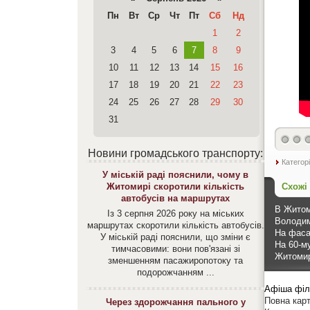
Пн
Вт
Ср
Чт
Пт
Сб
Нд
1
2
3
4
5
6
7
8
9
10
11
12
13
14
15
16
17
18
19
20
21
22
23
24
25
26
27
28
29
30
31
Новини громадського транспорту:
Категор
У міській раді пояснили, чому в
Схожі
Житомирі скоротили кількість
автобусів на маршрутах
В Житом
Із 3 серпня 2026 року на міських
Володим
маршрутах скоротили кількість автобусів.
На фаса
У міській раді пояснили, що зміни є
На 60-м
тимчасовими: вони пов'язані зі
Житомир
зменшенням пасажиропотоку та
подорожчанням ...
Афіша філ
Повна карт
Через здорожчання пального у