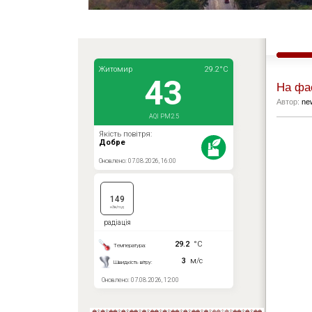
На фа
Автор:
ne