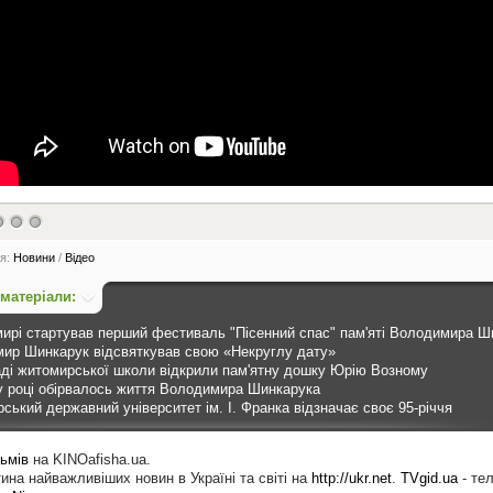
ія:
Новини
/
Відео
 матеріали:
ирі стартував перший фестиваль "Пісенний спас" пам'яті Володимира Ш
ир Шинкарук відсвяткував свою «Некруглу дату»
ді житомирської школи відкрили пам'ятну дошку Юрію Возному
у році обірвалось життя Володимира Шинкарука
ський державний університет ім. І. Франка відзначає своє 95-річчя
ьмів
на KINOafisha.ua.
ина найважливіших новин в Україні та світі на
http://ukr.net
.
TVgid.ua
- те