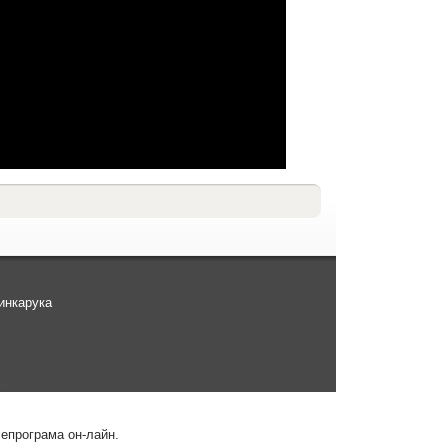
инкарука
лепрограма он-лайн.