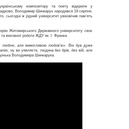
українському композитору та поету відкрили у
ипадково, Володимир Шинкарук народився 19 серпня,
, сьогодні ж рідний університет увіковічив пам’ять
орію Житомирського Державного університету своє
та виховної роботи ЖДУ ім. І. Франка.
ас люблю, але вимогливою любов’ю». Він був дуже
пію, ну ви уявляєте, людина без брів, без вій, але
к донька Володимира Шинкарука.