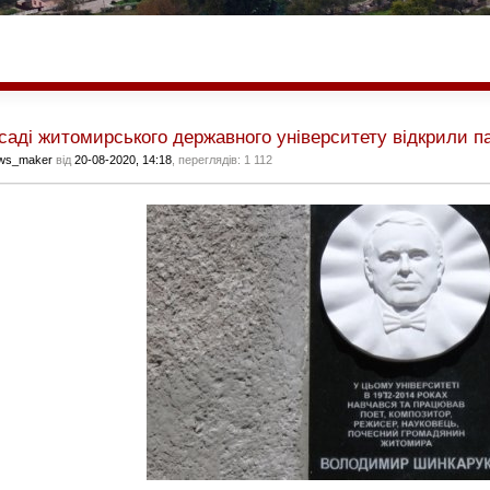
саді житомирського державного університету відкрили 
ws_maker
від
20-08-2020, 14:18
, переглядів: 1 112