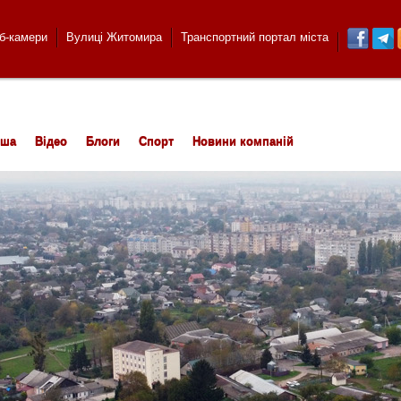
б-камери
Вулиці Житомира
Транспортний портал міста
іша
Відео
Блоги
Спорт
Новини компаній