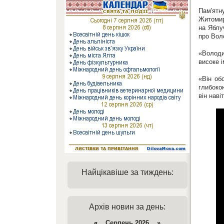
Пам'ят
Житомир
на Яблу
про Вол
«Володи
високе 
«Він об
глибоко
він нав
Найцікавіше за тиждень:
Архів новин за день:
«
Серпень 2026 »