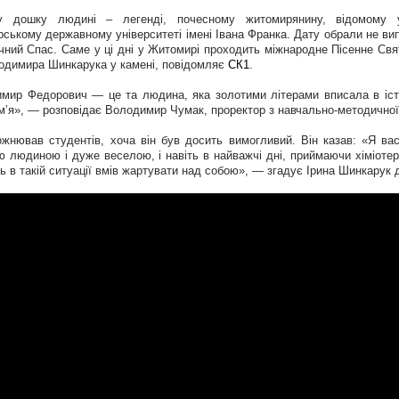
ну дошку людині – легенді, почесному житомирянину, відомому 
ському державному університеті імені Івана Франка. Дату обрали не в
чний Спас. Саме у ці дні у Житомирі проходить міжнародне Пісенне Свято
одимира Шинкарука у камені, повідомляє
СК1
.
мир Федорович — це та людина, яка золотими літерами вписала в іст
ім’я», — розповідає Володимир Чумак, проректор з навчально-методичної 
ожнював студентів, хоча він був досить вимогливий. Він казав: «Я в
ю людиною і дуже веселою, і навіть в найважчі дні, приймаючи хіміотера
іть в такій ситуації вмів жартувати над собою», — згадує Ірина Шинкару