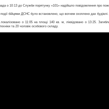
пада о 10:13 до Служби порятунку «101» надійшло повідомлення про пожеж
і події бійцями ДСНС було встановлено, що вогнем охоплено дах будівлі.
локалізовано о 11:05 на площі 140 кв. м, ліквідовано о 13:25. Заги
техніки та 20 чоловік особового складу.