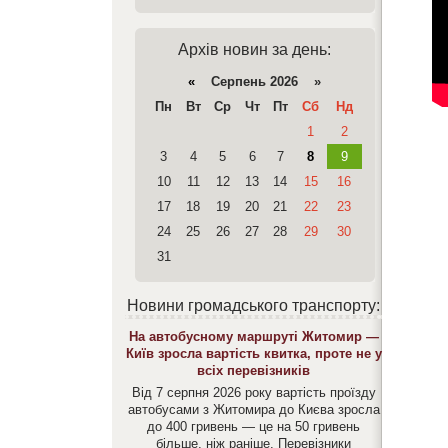
Архів новин за день:
«
Серпень 2026 »
Пн
Вт
Ср
Чт
Пт
Сб
Нд
1
2
3
4
5
6
7
8
9
10
11
12
13
14
15
16
17
18
19
20
21
22
23
24
25
26
27
28
29
30
31
Новини громадського транспорту:
На автобусному маршруті Житомир —
Київ зросла вартість квитка, проте не у
всіх перевізників
Від 7 серпня 2026 року вартість проїзду
автобусами з Житомира до Києва зросла
до 400 гривень — це на 50 гривень
більше, ніж раніше. Перевізники