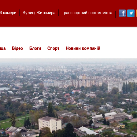
б-камери
Вулиці Житомира
Транспортний портал міста
іша
Відео
Блоги
Спорт
Новини компаній