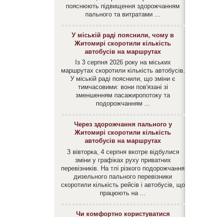
пояснюють підвищення здорожчанням
пального та витратами ...
У міській раді пояснили, чому в
Житомирі скоротили кількість
автобусів на маршрутах
Із 3 серпня 2026 року на міських
маршрутах скоротили кількість автобусів.
У міській раді пояснили, що зміни є
тимчасовими: вони пов'язані зі
зменшенням пасажиропотоку та
подорожчанням ...
Через здорожчання пального у
Житомирі скоротили кількість
автобусів на маршрутах
З вівторка, 4 серпня вкотре відбулися
зміни у графіках руху приватних
перевізників. На тлі різкого подорожчання
дизельного пального перевізники
скоротили кількість рейсів і автобусів, що
працюють на ...
Чи комфортно користуватися