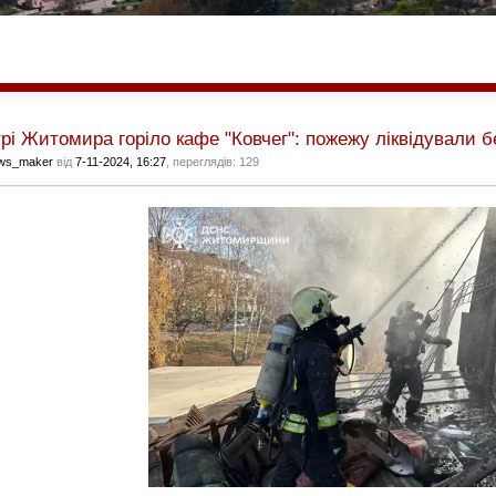
рі Житомира горіло кафе "Ковчег": пожежу ліквідували 
ws_maker
від
7-11-2024, 16:27
, переглядів: 129