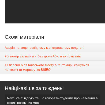
Схожі матеріали
Аварія на водопровідному магістральному водогоні
Житомир залишився без тролейбусів та трамваїв
11 червня біля Київського мосту в Житомирі зіткнулися
легковик та маршрутка ВІДЕО
Найцікавіше за тиждень:
New Brain: відгуки та що говорять студенти про навчання в
школі іноземних мов