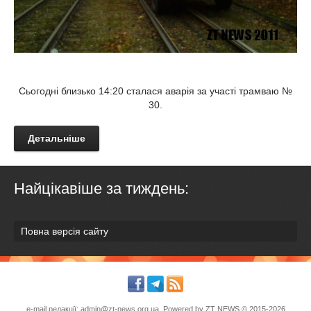
Сьогодні близько 14:20 сталася аварія за участі трамваю №
30.
Детальніше
Найцікавіше за тиждень:
Повна версія сайту
e-mail редакції:
admin@zt-news.org.ua
. Powered by
ZT NEWS
© 2015-2026