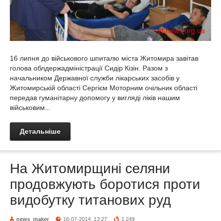
16 липня до військового шпиталю міста Житомира завітав
голова облдержадміністрації Сидір Кізін. Разом з
начальником Державної служби лікарських засобів у
Житомирській області Сергієм Моторним очільник області
передав гуманітарну допомогу у вигляді ліків нашим
військовим...
Детальніше
На Житомирщині селяни
продовжують боротися проти
видобутку титанових руд
news_maker
16-07-2014, 13:27
1 249