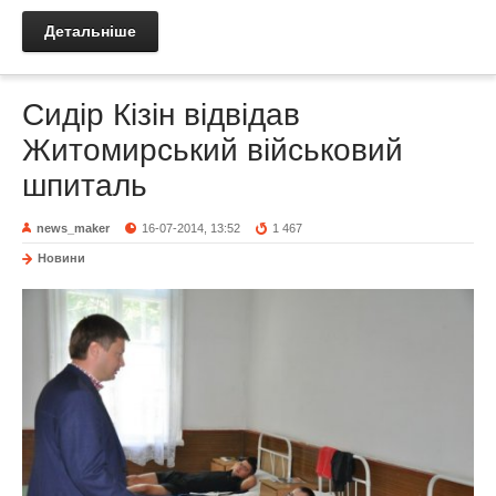
Детальніше
Сидір Кізін відвідав
Житомирський військовий
шпиталь
news_maker
16-07-2014, 13:52
1 467
Новини