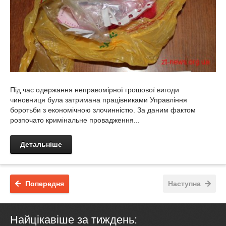
Під час одержання неправомірної грошової вигоди
чиновниця була затримана працівниками Управління
боротьби з економічною злочинністю. За даним фактом
розпочато кримінальне провадження...
Детальніше
Попередня
Наступна
Найцікавіше за тиждень: