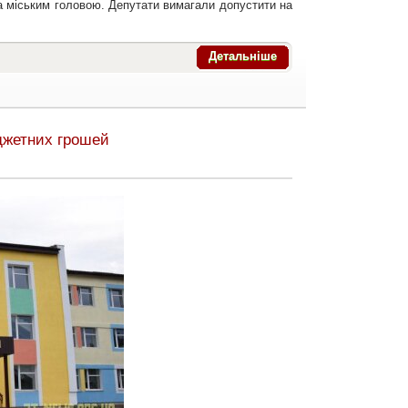
та міським головою. Депутати вимагали допустити на
Детальніше
джетних грошей