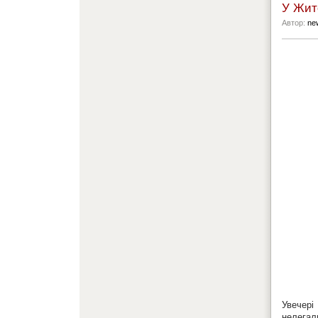
У Жито
Автор:
ne
Увечері
нелегал