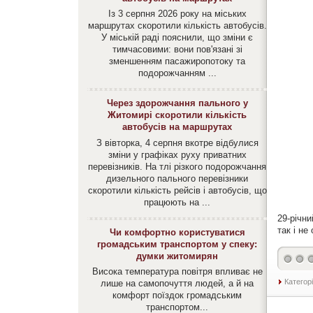
Із 3 серпня 2026 року на міських
маршрутах скоротили кількість автобусів.
У міській раді пояснили, що зміни є
тимчасовими: вони пов'язані зі
зменшенням пасажиропотоку та
подорожчанням ...
Через здорожчання пального у
Житомирі скоротили кількість
автобусів на маршрутах
З вівторка, 4 серпня вкотре відбулися
зміни у графіках руху приватних
перевізників. На тлі різкого подорожчання
дизельного пального перевізники
скоротили кількість рейсів і автобусів, що
працюють на ...
29-річн
так і не
Чи комфортно користуватися
громадським транспортом у спеку:
думки житомирян
Висока температура повітря впливає не
Категор
лише на самопочуття людей, а й на
комфорт поїздок громадським
транспортом...