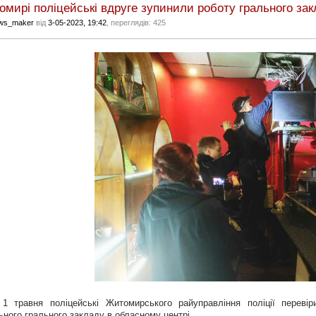
мирі поліцейські вдруге зупинили роботу грального за
ws_maker
від
3-05-2023, 19:42
, переглядів: 425
 1 травня поліцейські Житомирського райуправління поліції переві
ьного грального закладу в обласному центрі...