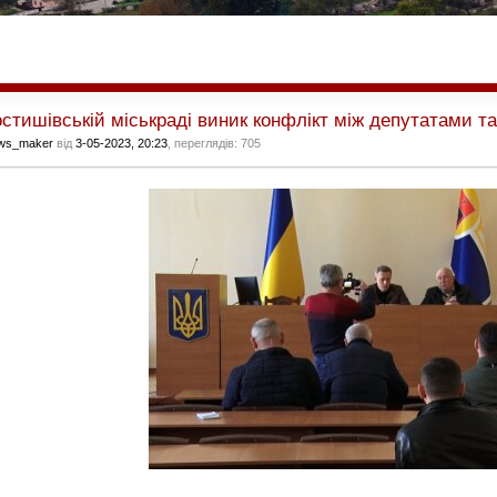
стишівській міськраді виник конфлікт між депутатами т
ws_maker
від
3-05-2023, 20:23
, переглядів: 705