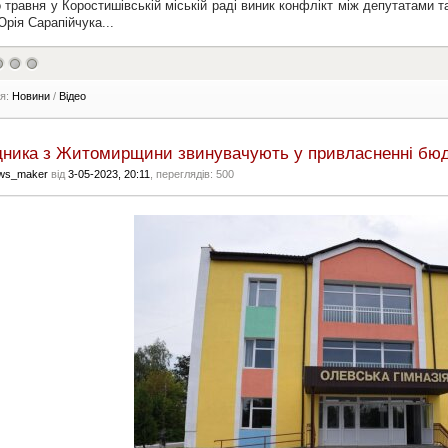
 травня у Коростишівській міській раді виник конфлікт між депутатами 
рія Сарапійчука...
ія:
Новини
/
Відео
дника з Житомирщини звинувачують у привласненні бю
ws_maker
від
3-05-2023, 20:11
, переглядів: 500