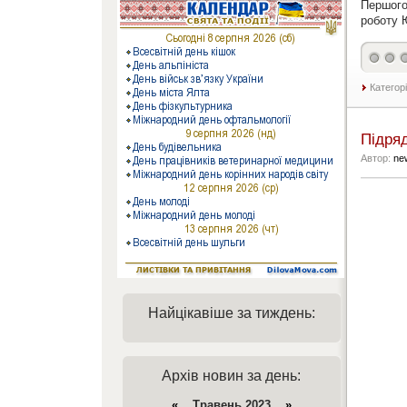
Першого
роботу Ю
Категор
Підря
Автор:
ne
Найцікавіше за тиждень:
Архів новин за день:
«
Травень 2023
»