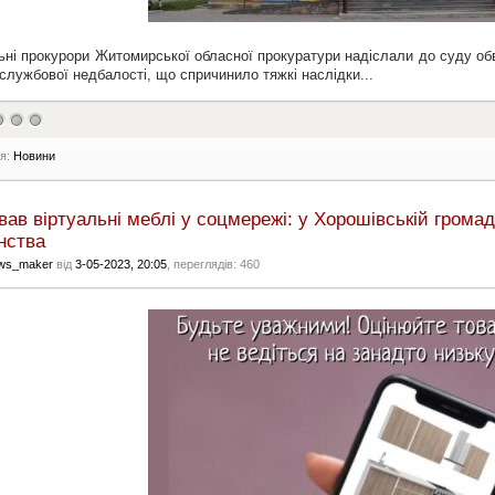
ні прокурори Житомирської обласної прокуратури надіслали до суду обв
службової недбалості, що спричинило тяжкі наслідки...
ія:
Новини
ав віртуальні меблі у соцмережі: у Хорошівській громад
нства
ws_maker
від
3-05-2023, 20:05
, переглядів: 460