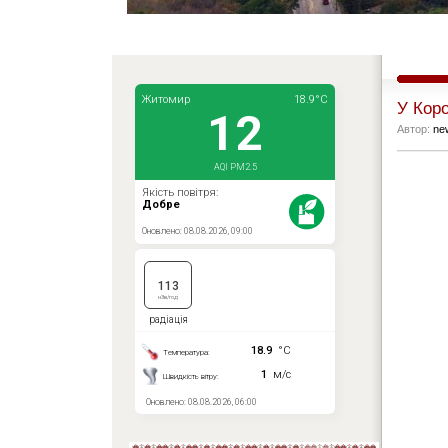
У Коро
Автор:
ne