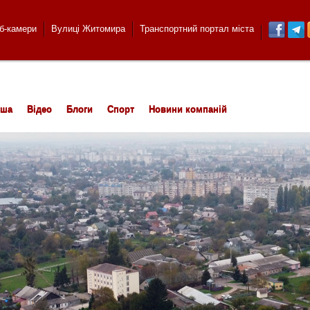
б-камери
Вулиці Житомира
Транспортний портал міста
іша
Відео
Блоги
Спорт
Новини компаній