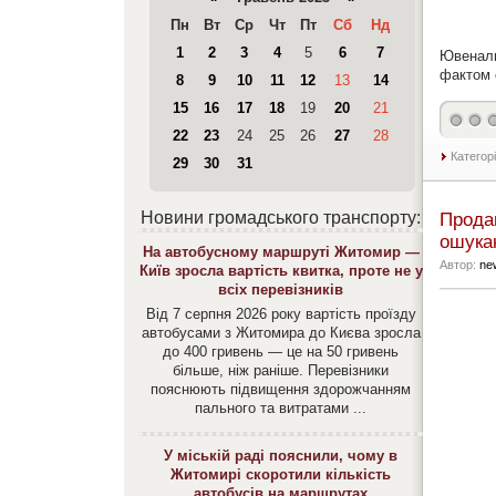
Пн
Вт
Ср
Чт
Пт
Сб
Нд
1
2
3
4
5
6
7
Ювеналь
фактом 
8
9
10
11
12
13
14
15
16
17
18
19
20
21
22
23
24
25
26
27
28
Категор
29
30
31
Новини громадського транспорту:
Продав
ошука
На автобусному маршруті Житомир —
Автор:
ne
Київ зросла вартість квитка, проте не у
всіх перевізників
Від 7 серпня 2026 року вартість проїзду
автобусами з Житомира до Києва зросла
до 400 гривень — це на 50 гривень
більше, ніж раніше. Перевізники
пояснюють підвищення здорожчанням
пального та витратами ...
У міській раді пояснили, чому в
Житомирі скоротили кількість
автобусів на маршрутах