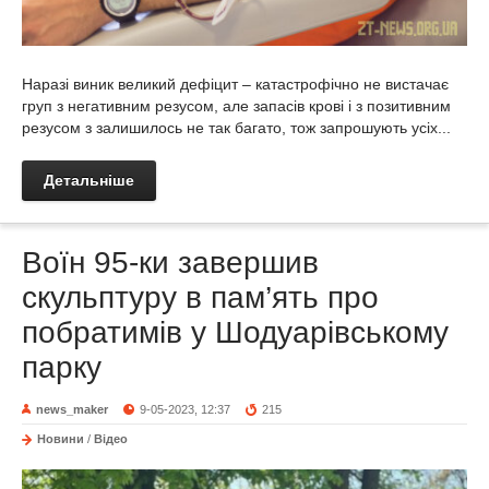
Наразі виник великий дефіцит – катастрофічно не вистачає
груп з негативним резусом, але запасів крові і з позитивним
резусом з залишилось не так багато, тож запрошують усіх...
Детальніше
Воїн 95-ки завершив
скульптуру в пам’ять про
побратимів у Шодуарівському
парку
news_maker
9-05-2023, 12:37
215
Новини
/
Відео