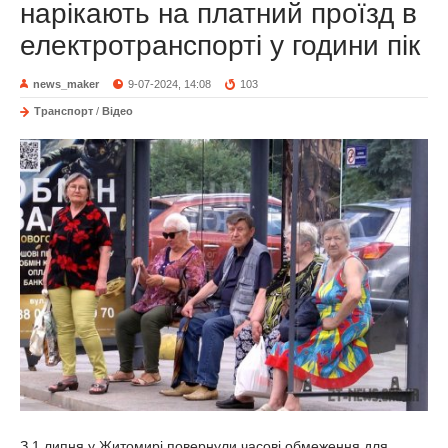
нарікають на платний проїзд в
електротранспорті у години пік
news_maker
9-07-2024, 14:08
103
Транспорт
/
Відео
З 1 липня у Житомирі повернули часові обмеження для