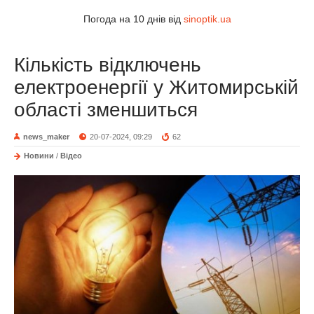
Погода на 10 днів від
sinoptik.ua
Кількість відключень
електроенергії у Житомирській
області зменшиться
news_maker
20-07-2024, 09:29
62
Новини
/
Відео