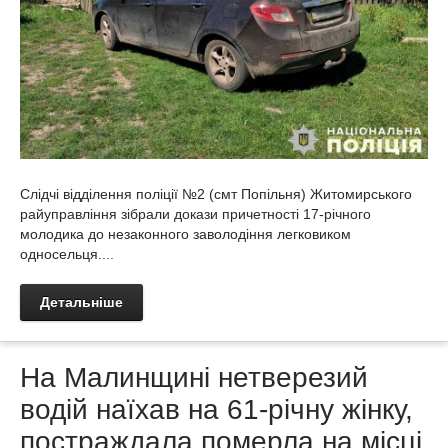
Слідчі відділення поліції №2 (смт Попільня) Житомирського
райуправління зібрали докази причетності 17-річного
молодика до незаконного заволодіння легковиком
односельця....
Детальніше
На Малинщині нетверезий
водій наїхав на 61-річну жінку,
постраждала померла на місці