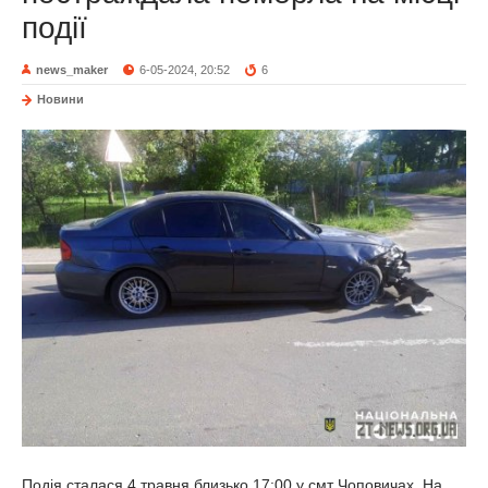
події
news_maker
6-05-2024, 20:52
6
Новини
Подія сталася 4 травня близько 17:00 у смт Чоповичах. На