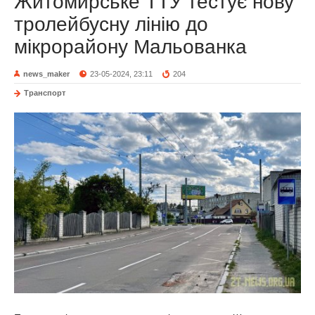
Житомирське ТТУ тестує нову
тролейбусну лінію до
мікрорайону Мальованка
news_maker
23-05-2024, 23:11
204
Транспорт