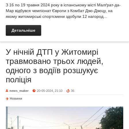
З 16 по 19 травня 2024 року в іспанському місті Малґрат-да-
Мар відбувся чемпіонат Європи з Комбат Дзю-Дзюцу, на
якому житомирські спортсмени здобули 12 нагород...
Детальніше
У нічній ДТП у Житомирі
травмовано трьох людей,
одного з водіїв розшукує
поліція
news_maker
20-05-2024, 21:10
36
Новини