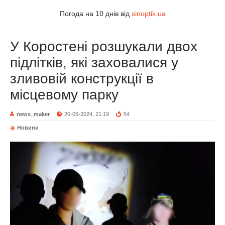
Погода на 10 днів від
sinoptik.ua
У Коростені розшукали двох
підлітків, які заховалися у
зливовій конструкції в
місцевому парку
news_maker
20-05-2024, 21:19
54
Новини